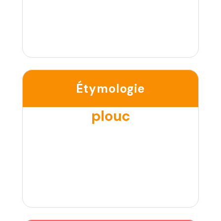
Étymologie
plouc