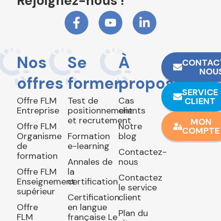
Rejoignez-nous !
Nos
Se
À
CONTAC
NOU
offres
former
propos
SERVICE
Offre FLM
Test de
Cas
CLIENT
Entreprise
positionnement
clients
et recrutement
MON
Offre FLM
Notre
COMPTE
Organisme
Formation
blog
de
e-learning
Contactez-
formation
Annales de
nous
Offre FLM
la
Contactez
Enseignement
certification
le service
supérieur
Certification
client
Offre
en langue
Plan du
FLM
française Le