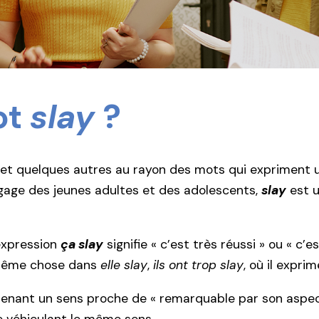
ot
slay
?
et quelques autres au rayon des mots qui expriment u
angage des jeunes adultes et des adolescents,
slay
est 
’expression
ça slay
signifie « c’est très réussi » ou « c’
Même chose dans
elle slay
,
ils ont trop slay
, où il expri
Prenant un sens proche de « remarquable par son aspect