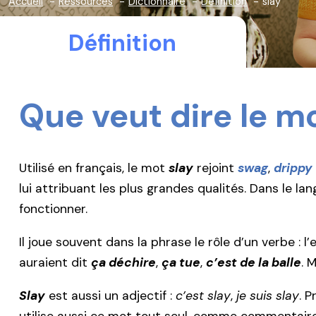
Accueil
Ressources
Dictionnaire
Définition
slay
Définition
Que veut dire le m
Utilisé en français, le mot
slay
rejoint
swag
,
drippy
lui attribuant les plus grandes qualités. Dans le l
fonctionner.
Il joue souvent dans la phrase le rôle d’un verbe : l
auraient dit
ça déchire
,
ça tue
,
c’est de la balle
. 
Slay
est aussi un adjectif :
c’est slay
,
je suis slay
. 