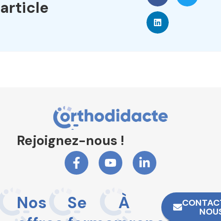
article
Rejoignez-nous !
Nos
Se
À
CONTAC
NOU