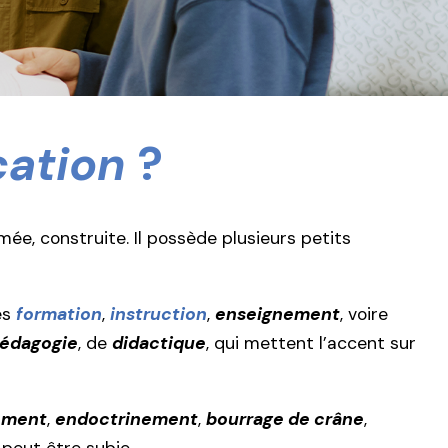
ation
?
ée, construite. Il possède plusieurs petits
es
formation
,
instruction
,
enseignement
, voire
édagogie
, de
didactique
, qui mettent l’accent sur
ement
,
endoctrinement
,
bourrage de crâne
,