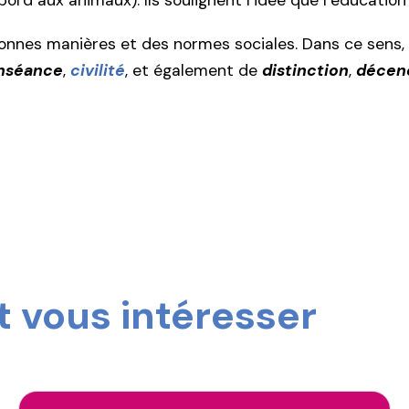
bord aux animaux). Ils soulignent l’idée que l’éducation
s bonnes manières et des normes sociales. Dans ce sens,
nséance
,
civilité
, et également de
distinction
,
décen
 vous intéresser