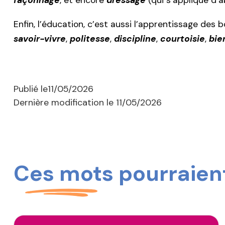
façonnage
, et encore
dressage
(qui s’applique d’a
Enfin, l’éducation, c’est aussi l’apprentissage de
savoir-vivre
,
politesse
,
discipline
,
courtoisie
,
bie
Publié le
11/05/2026
Dernière modification le
11/05/2026
Ces mots pourraient