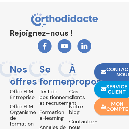
Rejoignez-nous !
Nos
Se
À
CONTAC
NOU
offres
former
propos
SERVICE
Offre FLM
Test de
Cas
CLIENT
Entreprise
positionnement
clients
et recrutement
MON
Offre FLM
Notre
COMPTE
Organisme
Formation
blog
de
e-learning
Contactez-
formation
Annales de
nous