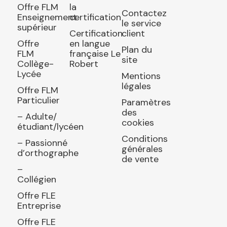
Offre FLM
la
Contactez
Enseignement
certification
le service
supérieur
Certification
client
Offre
en langue
Plan du
FLM
française Le
site
Collège-
Robert
Lycée
Mentions
légales
Offre FLM
Particulier
Paramètres
des
– Adulte/
cookies
étudiant/lycéen
Conditions
– Passionné
générales
d’orthographe
de vente
–
Collégien
Offre FLE
Entreprise
Offre FLE