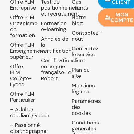
Offre FLM
Test de
Cas
CLIENT
Entreprise
positionnement
clients
et recrutement
MON
Offre FLM
Notre
COMPTE
Organisme
Formation
blog
de
e-learning
Contactez-
formation
Annales de
nous
Offre FLM
la
Contactez
Enseignement
certification
le service
supérieur
Certification
client
Offre
en langue
Plan du
FLM
française Le
site
Collège-
Robert
Lycée
Mentions
légales
Offre FLM
Particulier
Paramètres
des
– Adulte/
cookies
étudiant/lycéen
Conditions
– Passionné
générales
d’orthographe