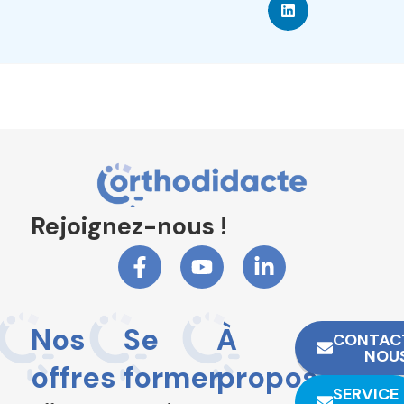
Rejoignez-nous !
Nos
Se
À
CONTAC
NOU
offres
former
propos
SERVICE