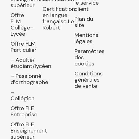
le service
supérieur
Certification
client
Offre
en langue
Plan du
FLM
française Le
site
Collège-
Robert
Lycée
Mentions
légales
Offre FLM
Particulier
Paramètres
des
– Adulte/
cookies
étudiant/lycéen
Conditions
– Passionné
générales
d’orthographe
de vente
–
Collégien
Offre FLE
Entreprise
Offre FLE
Enseignement
supérieur