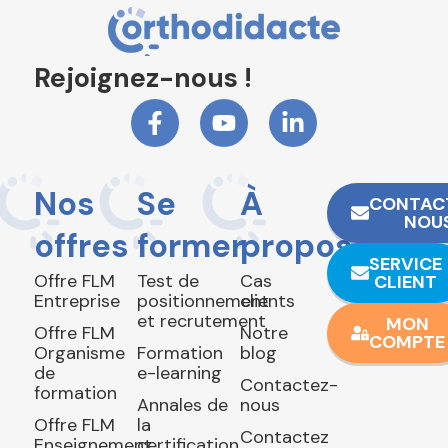
Rejoignez-nous !
Nos
Se
À
CONTAC
NOU
offres
former
propos
SERVICE
Offre FLM
Test de
Cas
CLIENT
Entreprise
positionnement
clients
et recrutement
MON
Offre FLM
Notre
COMPTE
Organisme
Formation
blog
de
e-learning
Contactez-
formation
Annales de
nous
Offre FLM
la
Contactez
Enseignement
certification