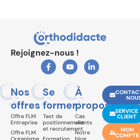
Rejoignez-nous !
Nos
Se
À
CONTAC
NOU
offres
former
propos
SERVICE
Offre FLM
Test de
Cas
CLIENT
Entreprise
positionnement
clients
et recrutement
MON
Offre FLM
Notre
COMPTE
Organisme
Formation
blog