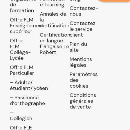
de
e-learning
Contactez-
formation
Annales de
nous
Offre FLM
la
Contactez
Enseignement
certification
le service
supérieur
Certification
client
Offre
en langue
Plan du
FLM
française Le
site
Collège-
Robert
Lycée
Mentions
légales
Offre FLM
Particulier
Paramètres
des
– Adulte/
cookies
étudiant/lycéen
Conditions
– Passionné
générales
d’orthographe
de vente
–
Collégien
Offre FLE