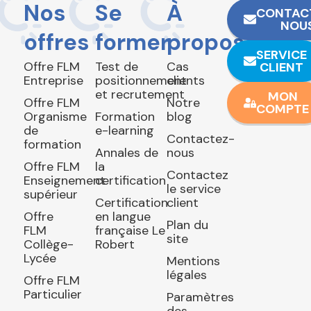
Nos
Se
À
CONTAC
NOU
offres
former
propos
SERVICE
Offre FLM
Test de
Cas
CLIENT
Entreprise
positionnement
clients
et recrutement
MON
Offre FLM
Notre
COMPTE
Organisme
Formation
blog
de
e-learning
Contactez-
formation
Annales de
nous
Offre FLM
la
Contactez
Enseignement
certification
le service
supérieur
Certification
client
Offre
en langue
Plan du
FLM
française Le
site
Collège-
Robert
Lycée
Mentions
légales
Offre FLM
Particulier
Paramètres