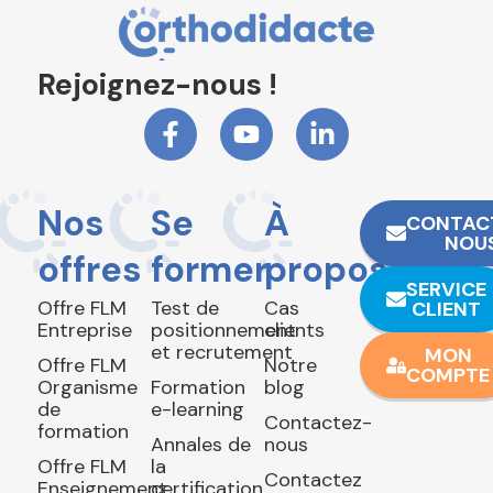
Rejoignez-nous !
Nos
Se
À
CONTAC
NOU
offres
former
propos
SERVICE
Offre FLM
Test de
Cas
CLIENT
Entreprise
positionnement
clients
et recrutement
MON
Offre FLM
Notre
COMPTE
Organisme
Formation
blog
de
e-learning
Contactez-
formation
Annales de
nous
Offre FLM
la
Contactez
Enseignement
certification