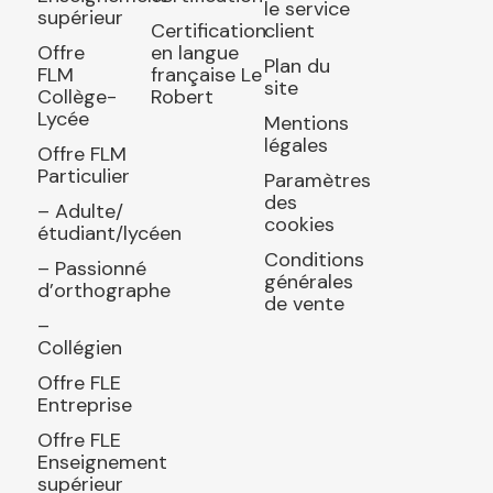
le service
supérieur
Certification
client
Offre
en langue
Plan du
FLM
française Le
site
Collège-
Robert
Lycée
Mentions
légales
Offre FLM
Particulier
Paramètres
des
– Adulte/
cookies
étudiant/lycéen
Conditions
– Passionné
générales
d’orthographe
de vente
–
Collégien
Offre FLE
Entreprise
Offre FLE
Enseignement
supérieur