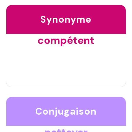
Synonyme
compétent
Conjugaison