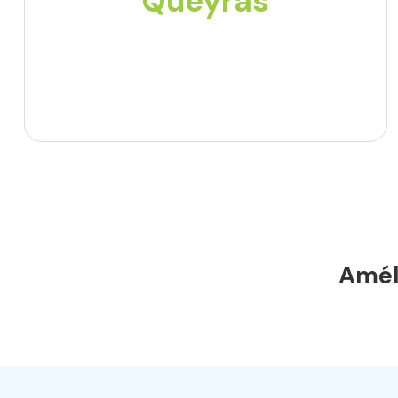
Queyras
Améli