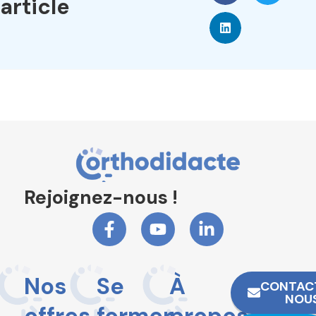
article
Rejoignez-nous !
Nos
Se
À
CONTAC
NOU