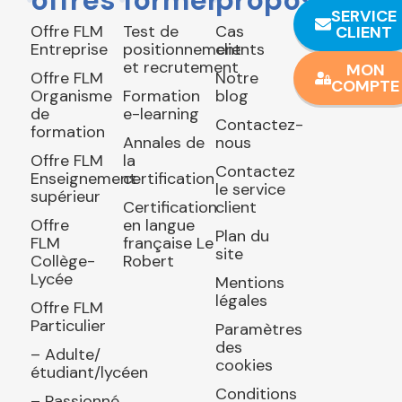
offres
former
propos
SERVICE
Offre FLM
Test de
Cas
CLIENT
Entreprise
positionnement
clients
et recrutement
MON
Offre FLM
Notre
COMPTE
Organisme
Formation
blog
de
e-learning
Contactez-
formation
Annales de
nous
Offre FLM
la
Contactez
Enseignement
certification
le service
supérieur
Certification
client
Offre
en langue
Plan du
FLM
française Le
site
Collège-
Robert
Lycée
Mentions
légales
Offre FLM
Particulier
Paramètres
des
– Adulte/
cookies
étudiant/lycéen
Conditions
– Passionné