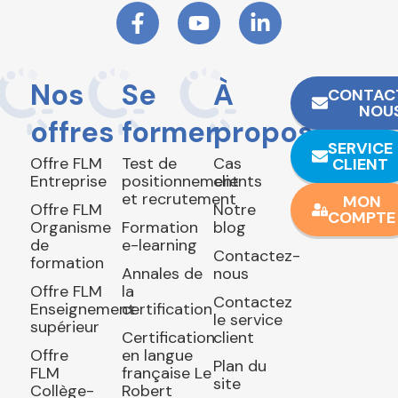
Nos
Se
À
CONTAC
NOU
offres
former
propos
SERVICE
Offre FLM
Test de
Cas
CLIENT
Entreprise
positionnement
clients
et recrutement
MON
Offre FLM
Notre
COMPTE
Organisme
Formation
blog
de
e-learning
Contactez-
formation
Annales de
nous
Offre FLM
la
Contactez
Enseignement
certification
le service
supérieur
Certification
client
Offre
en langue
Plan du
FLM
française Le
site
Collège-
Robert