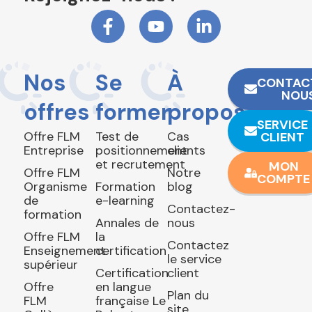
Nos
Se
À
CONTAC
NOU
offres
former
propos
SERVICE
Offre FLM
Test de
Cas
CLIENT
Entreprise
positionnement
clients
et recrutement
MON
Offre FLM
Notre
COMPTE
Organisme
Formation
blog
de
e-learning
Contactez-
formation
Annales de
nous
Offre FLM
la
Contactez
Enseignement
certification
le service
supérieur
Certification
client
Offre
en langue
Plan du
FLM
française Le
site