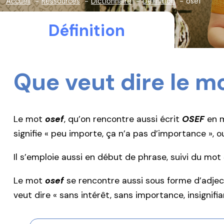
Accueil
Ressources
Dictionnaire
Définition
osef
Définition
Que veut dire le m
Le mot
osef
, qu’on rencontre aussi écrit
OSEF
en m
signifie « peu importe, ça n’a pas d’importance », ou
Il s’emploie aussi en début de phrase, suivi du mot
Le mot
osef
se rencontre aussi sous forme d’adjec
veut dire « sans intérêt, sans importance, insignifia