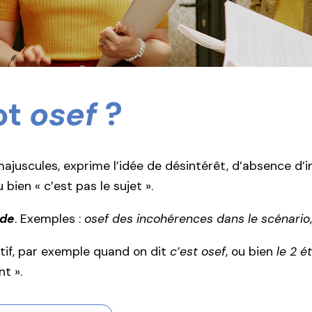
ot
osef
?
ajuscules, exprime l’idée de désintérêt, d’absence d’i
 bien « c’est pas le sujet ».
de
. Exemples :
osef des incohérences dans le scénario
tif, par exemple quand on dit
c’est osef
, ou bien
le 2 é
nt ».