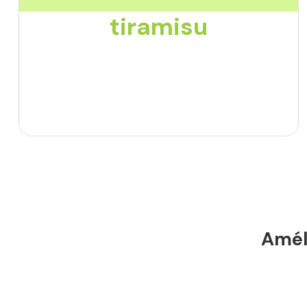
tiramisu
Améli