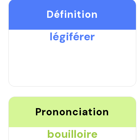
Définition
légiférer
Prononciation
bouilloire