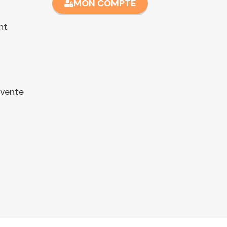
MON COMPTE
nt
 vente