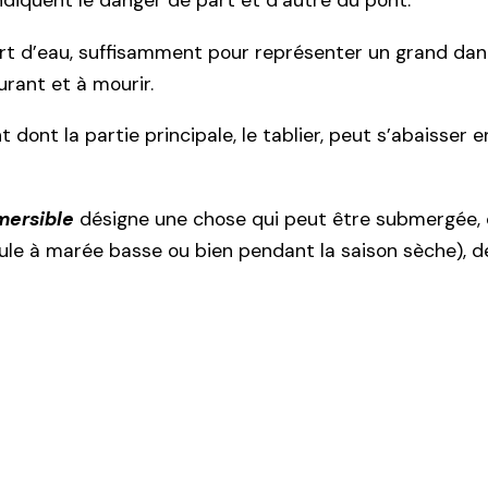
ndiquent le danger de part et d’autre du pont.
rt d’eau, suffisamment pour représenter un grand dang
urant et à mourir.
 dont la partie principale, le tablier, peut s’abaisser
mersible
désigne une chose qui peut être submergée, c
oule à marée basse ou bien pendant la saison sèche), 