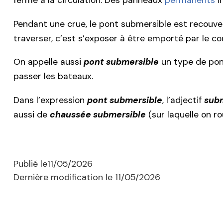
fermé à la circulation. Des panneaux
permanents
i
Pendant une crue, le pont submersible est recouve
traverser, c’est s’exposer à être emporté par le co
On appelle aussi
pont submersible
un type de pont
passer les bateaux.
Dans l’expression
pont submersible
, l’adjectif
sub
aussi de
chaussée submersible
(sur laquelle on r
Publié le
11/05/2026
Dernière modification le
11/05/2026