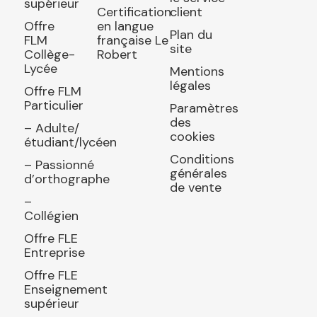
supérieur
Certification
client
Offre
en langue
Plan du
FLM
française Le
site
Collège-
Robert
Lycée
Mentions
légales
Offre FLM
Particulier
Paramètres
des
– Adulte/
cookies
étudiant/lycéen
Conditions
– Passionné
générales
d’orthographe
de vente
–
Collégien
Offre FLE
Entreprise
Offre FLE
Enseignement
supérieur