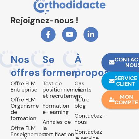
Rejoignez-nous !
Nos
Se
À
CONTAC
NOU
offres
former
propos
SERVICE
Offre FLM
Test de
Cas
CLIENT
Entreprise
positionnement
clients
et recrutement
MON
Offre FLM
Notre
COMPTE
Organisme
Formation
blog
de
e-learning
Contactez-
formation
Annales de
nous
Offre FLM
la
Contactez
Enseignement
certification
le service