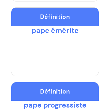
Définition
pape émérite
Définition
pape progressiste