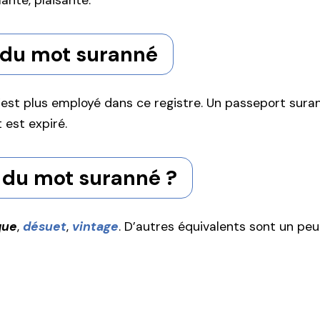
ante, plaisante.
n, du mot suranné
n’est plus employé dans ce registre. Un passeport suran
t est expiré.
 du mot suranné ?
que
,
désuet
,
vintage
. D’autres équivalents sont un peu 