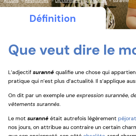
Accueil
Ressources
Dictionnaire
Définition
suranné
Définition
Que veut dire le m
L’adjectif
suranné
qualifie une chose qui appartient
pratique qui n’est plus d’actualité. Il s’applique au
On dit par un exemple
une expression surannée
,
de
vêtements surannés
.
Le mot
suranné
était autrefois légèrement
péjorat
nos jours, on attribue au contraire un certain cha