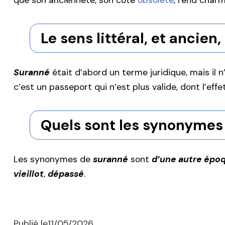
que son ancienneté, son côté
obsolète
, rend charm
Le sens littéral, et ancie
Suranné
était d’abord un terme juridique, mais il 
c’est un passeport qui n’est plus valide, dont l’effe
Quels sont les synonymes
Les synonymes de
suranné
sont
d’une autre épo
vieillot
,
dépassé
.
Publié le
11/05/2026