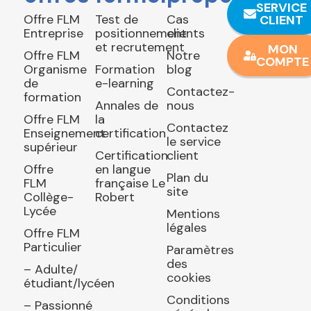
SERVICE
Offre FLM
Test de
Cas
CLIENT
Entreprise
positionnement
clients
et recrutement
MON
Offre FLM
Notre
COMPTE
Organisme
Formation
blog
de
e-learning
Contactez-
formation
Annales de
nous
Offre FLM
la
Contactez
Enseignement
certification
le service
supérieur
Certification
client
Offre
en langue
Plan du
FLM
française Le
site
Collège-
Robert
Lycée
Mentions
légales
Offre FLM
Particulier
Paramètres
des
– Adulte/
cookies
étudiant/lycéen
Conditions
– Passionné