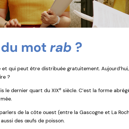
e du mot
rab
?
e et qui peut être distribuée gratuitement. Aujourd’hu
ire ?
e
is le dernier quart du XIX
siècle. C’est la forme abré
armée.
parlers de la côte ouest (entre la Gascogne et La Rochel
 aussi des œufs de poisson.