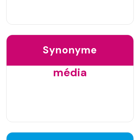
Synonyme
média