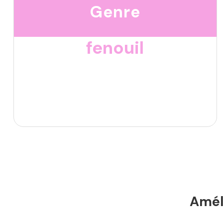
Genre
fenouil
Améli