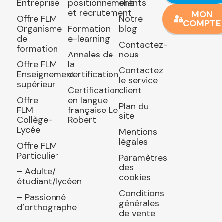
Entreprise
positionnement
clients
et recrutement
MON
Offre FLM
Notre
COMPTE
Organisme
Formation
blog
de
e-learning
Contactez-
formation
Annales de
nous
Offre FLM
la
Contactez
Enseignement
certification
le service
supérieur
Certification
client
Offre
en langue
Plan du
FLM
française Le
site
Collège-
Robert
Lycée
Mentions
légales
Offre FLM
Particulier
Paramètres
des
– Adulte/
cookies
étudiant/lycéen
Conditions
– Passionné
générales
d’orthographe
de vente