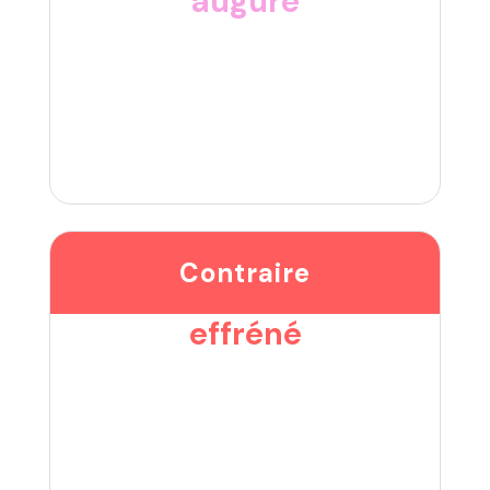
augure
Contraire
effréné