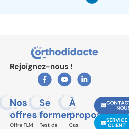
Rejoignez-nous !
Nos
Se
À
CONTAC
NOU
offres
former
propos
SERVICE
Offre FLM
Test de
Cas
CLIENT