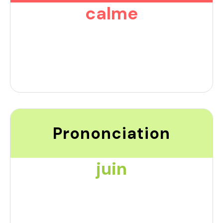
calme
Prononciation
juin