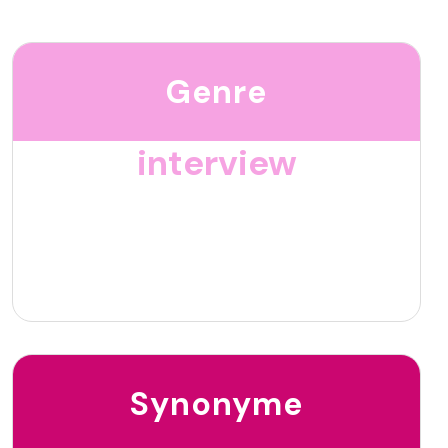
Genre
interview
Synonyme