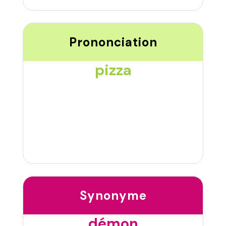
Prononciation
pizza
Synonyme
démon