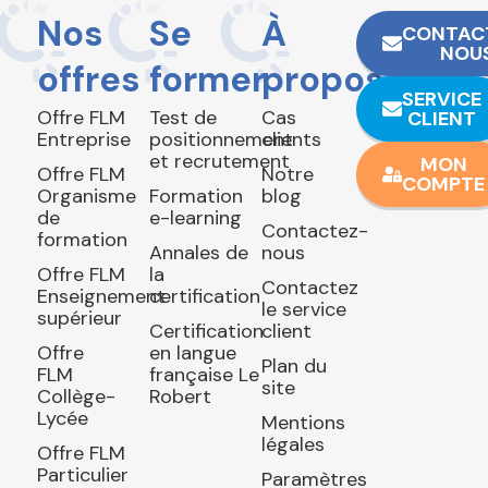
Nos
Se
À
CONTAC
NOU
offres
former
propos
SERVICE
Offre FLM
Test de
Cas
CLIENT
Entreprise
positionnement
clients
et recrutement
MON
Offre FLM
Notre
COMPTE
Organisme
Formation
blog
de
e-learning
Contactez-
formation
Annales de
nous
Offre FLM
la
Contactez
Enseignement
certification
le service
supérieur
Certification
client
Offre
en langue
Plan du
FLM
française Le
site
Collège-
Robert
Lycée
Mentions
légales
Offre FLM
Particulier
Paramètres