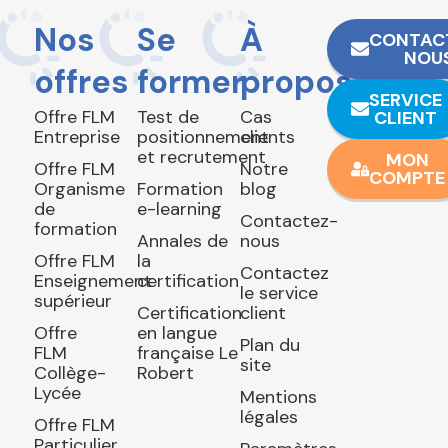
Nos
Se
À
CONTAC
NOU
offres
former
propos
SERVICE
Offre FLM
Test de
Cas
CLIENT
Entreprise
positionnement
clients
et recrutement
MON
Offre FLM
Notre
COMPTE
Organisme
Formation
blog
de
e-learning
Contactez-
formation
Annales de
nous
Offre FLM
la
Contactez
Enseignement
certification
le service
supérieur
Certification
client
Offre
en langue
Plan du
FLM
française Le
site
Collège-
Robert
Lycée
Mentions
légales
Offre FLM
Particulier