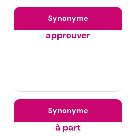
Synonyme
approuver
Synonyme
à part