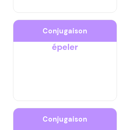
Conjugaison
épeler
Conjugaison