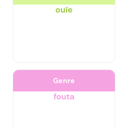
ouïe
Genre
fouta