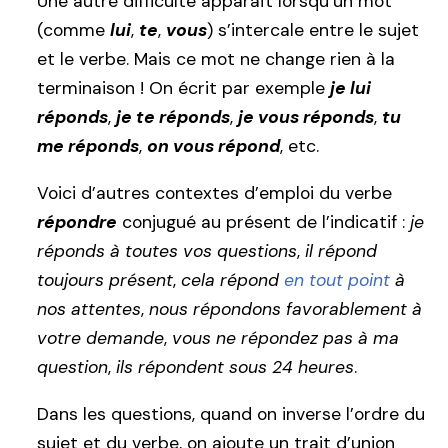
Une autre difficulté apparaît lorsqu’un mot
(comme
lui
,
te
,
vous
) s’intercale entre le sujet
et le verbe. Mais ce mot ne change rien à la
terminaison ! On écrit par exemple
je lui
réponds
,
je te réponds
,
je vous réponds
,
tu
me réponds
,
on vous répond
, etc.
Voici d’autres contextes d’emploi du verbe
répondre
conjugué au présent de l’indicatif :
je
réponds à toutes vos questions
,
il répond
toujours présent
,
cela répond
en tout point
à
nos attentes
,
nous répondons favorablement à
votre demande
,
vous ne répondez pas à ma
question
,
ils répondent sous 24 heures
.
Dans les questions, quand on inverse l’ordre du
sujet et du verbe, on ajoute un trait d’union