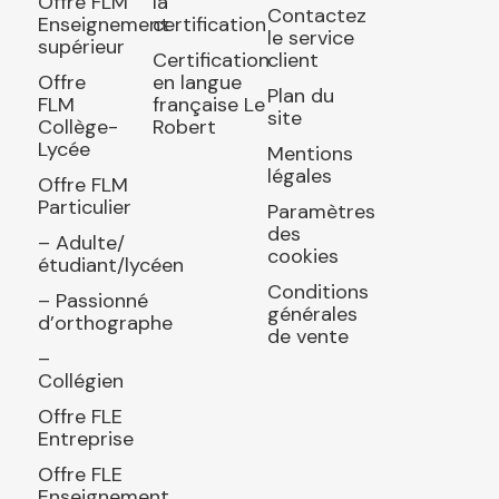
Offre FLM
la
Contactez
Enseignement
certification
le service
supérieur
Certification
client
Offre
en langue
Plan du
FLM
française Le
site
Collège-
Robert
Lycée
Mentions
légales
Offre FLM
Particulier
Paramètres
des
– Adulte/
cookies
étudiant/lycéen
Conditions
– Passionné
générales
d’orthographe
de vente
–
Collégien
Offre FLE
Entreprise
Offre FLE
Enseignement