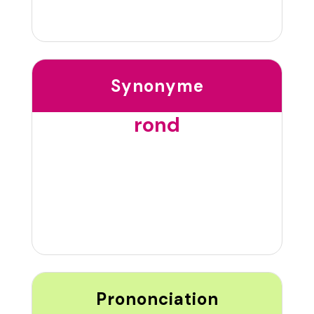
Synonyme
rond
Prononciation