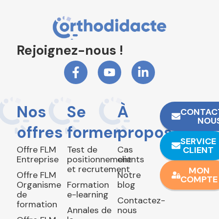
Rejoignez-nous !
Nos
Se
À
CONTAC
NOU
offres
former
propos
SERVICE
Offre FLM
Test de
Cas
CLIENT
Entreprise
positionnement
clients
et recrutement
MON
Offre FLM
Notre
COMPTE
Organisme
Formation
blog
de
e-learning
Contactez-
formation
Annales de
nous