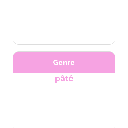
Genre
pâté