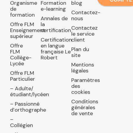
Organisme
Formation
blog
de
e-learning
Contactez-
formation
Annales de
nous
Offre FLM
la
Contactez
Enseignement
certification
le service
supérieur
Certification
client
Offre
en langue
Plan du
FLM
française Le
site
Collège-
Robert
Lycée
Mentions
légales
Offre FLM
Particulier
Paramètres
des
– Adulte/
cookies
étudiant/lycéen
Conditions
– Passionné
générales
d’orthographe
de vente
–
Collégien