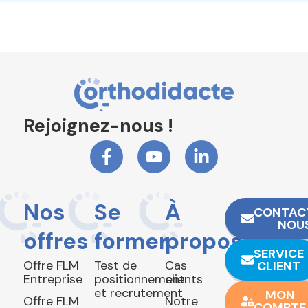
Rejoignez-nous !
Nos
Se
À
CONTAC
NOU
offres
former
propos
SERVICE
Offre FLM
Test de
Cas
CLIENT
Entreprise
positionnement
clients
et recrutement
MON
Offre FLM
Notre
COMPTE