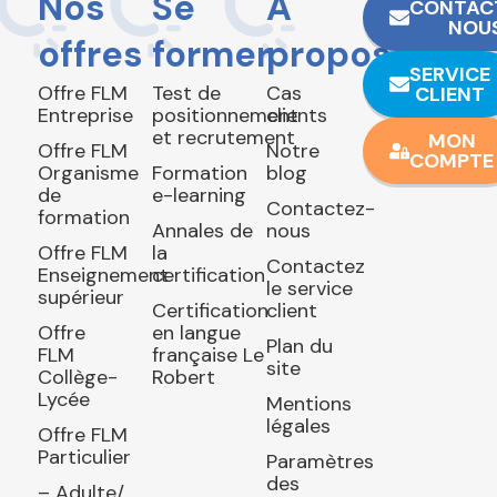
Nos
Se
À
CONTAC
NOU
offres
former
propos
SERVICE
Offre FLM
Test de
Cas
CLIENT
Entreprise
positionnement
clients
et recrutement
MON
Offre FLM
Notre
COMPTE
Organisme
Formation
blog
de
e-learning
Contactez-
formation
Annales de
nous
Offre FLM
la
Contactez
Enseignement
certification
le service
supérieur
Certification
client
Offre
en langue
Plan du
FLM
française Le
site
Collège-
Robert
Lycée
Mentions
légales
Offre FLM
Particulier
Paramètres
des
– Adulte/