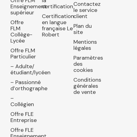
Offre FLM
la
Contactez
Enseignement
certification
le service
supérieur
Certification
client
Offre
en langue
Plan du
FLM
française Le
site
Collège-
Robert
Lycée
Mentions
légales
Offre FLM
Particulier
Paramètres
des
– Adulte/
cookies
étudiant/lycéen
Conditions
– Passionné
générales
d’orthographe
de vente
–
Collégien
Offre FLE
Entreprise
Offre FLE
Enseignement