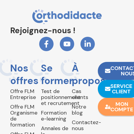
Rejoignez-nous !
Nos
Se
À
CONTAC
NOU
offres
former
propos
SERVICE
Offre FLM
Test de
Cas
CLIENT
Entreprise
positionnement
clients
et recrutement
MON
Offre FLM
Notre
COMPTE
Organisme
Formation
blog
de
e-learning
Contactez-
formation
Annales de
nous