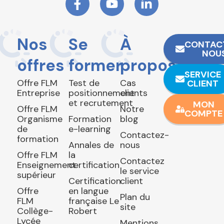
Nos
Se
À
CONTAC
NOU
offres
former
propos
SERVICE
Offre FLM
Test de
Cas
CLIENT
Entreprise
positionnement
clients
et recrutement
MON
Offre FLM
Notre
COMPTE
Organisme
Formation
blog
de
e-learning
Contactez-
formation
Annales de
nous
Offre FLM
la
Contactez
Enseignement
certification
le service
supérieur
Certification
client
Offre
en langue
Plan du
FLM
française Le
site
Collège-
Robert
Lycée
Mentions