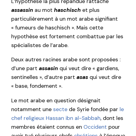
L’hypothèse la plus répandue rattache
assassin
au mot
haschisch
et plus
particulièrement à un mot arabe signifiant
« fumeurs de haschisch ». Mais cette
hypothèse est fortement combattue par les
spécialistes de l’arabe.
Deux autres racines arabe sont proposées :
d’une part
assasin
qui veut dire « gardiens,
sentinelles », d’autre part
asas
qui veut dire
« base, fondement ».
Le mot arabe en question désignait
notamment une
secte
de Syrie fondée par
le
chef religieux Hassan ibn al-Sabbah
, dont les
membres étaient connus en
Occident
pour
avoir tué plusieurs chefs
chrétiens
à l’époque