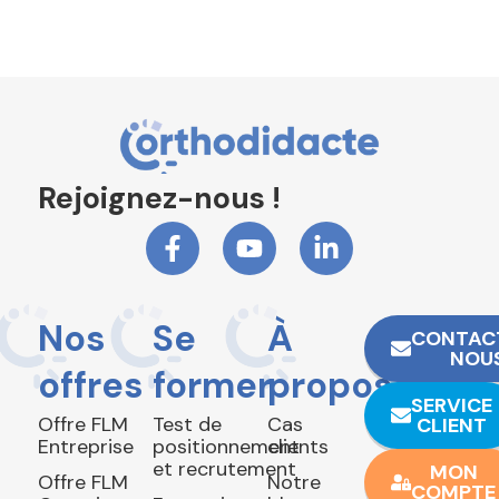
Rejoignez-nous !
Nos
Se
À
CONTAC
NOU
offres
former
propos
SERVICE
Offre FLM
Test de
Cas
CLIENT
Entreprise
positionnement
clients
et recrutement
MON
Offre FLM
Notre
COMPTE