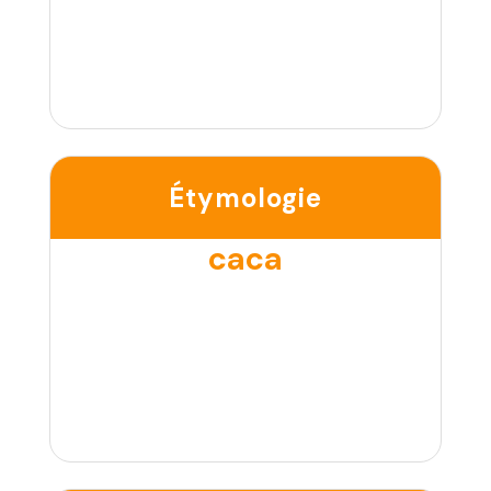
Étymologie
caca