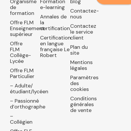
Organisme
Formation
blog
de
e-learning
Contactez-
formation
Annales de
nous
Offre FLM
la
Contactez
Enseignement
certification
le service
supérieur
Certification
client
Offre
en langue
Plan du
FLM
française Le
site
Collège-
Robert
Lycée
Mentions
légales
Offre FLM
Particulier
Paramètres
des
– Adulte/
cookies
étudiant/lycéen
Conditions
– Passionné
générales
d’orthographe
de vente
–
Collégien