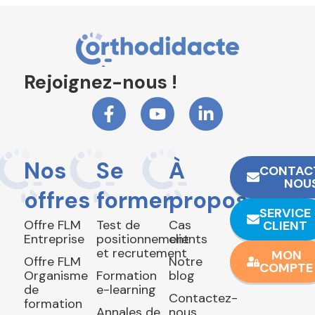
Rejoignez-nous !
Nos
Se
À
CONTAC
NOU
offres
former
propos
SERVICE
Offre FLM
Test de
Cas
CLIENT
Entreprise
positionnement
clients
et recrutement
MON
Offre FLM
Notre
COMPTE
Organisme
Formation
blog
de
e-learning
Contactez-
formation
Annales de
nous