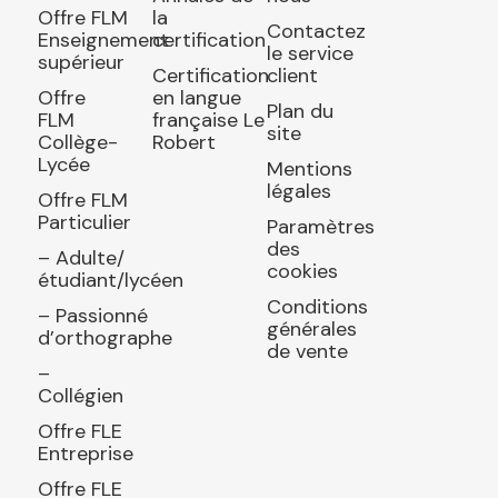
Offre FLM
la
Contactez
Enseignement
certification
le service
supérieur
Certification
client
Offre
en langue
Plan du
FLM
française Le
site
Collège-
Robert
Lycée
Mentions
légales
Offre FLM
Particulier
Paramètres
des
– Adulte/
cookies
étudiant/lycéen
Conditions
– Passionné
générales
d’orthographe
de vente
–
Collégien
Offre FLE
Entreprise
Offre FLE