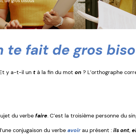
ait de gros bisous
 te fait de gros bis
Et y a-t-il un
t
à la fin du mot
on
? L’orthographe corr
sujet du verbe
faire
. C’est la troisième personne du s
t d’une conjugaison du verbe
avoir
au présent :
ils ont
,
e