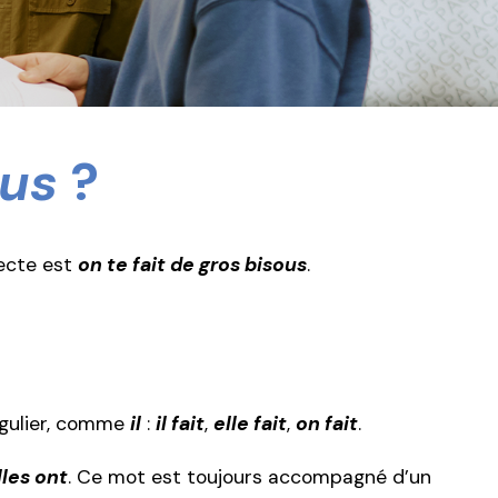
ous
?
ecte est
on te fait de gros bisous
.
ingulier, comme
il
:
il fait
,
elle fait
,
on fait
.
lles ont
. Ce mot est toujours accompagné d’un