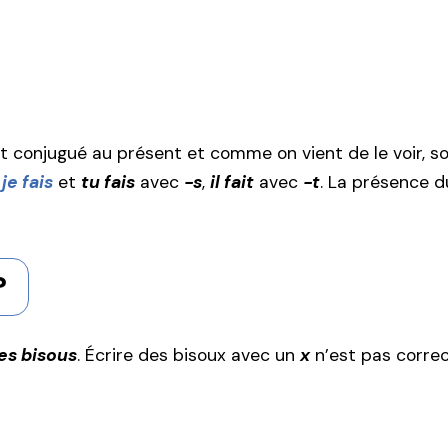
t conjugué au présent et comme on vient de le voir, son
:
je fais
et
tu fais
avec
-s
,
il fait
avec
-t
. La présence 
?
es bisous
. Écrire des bisoux avec un
x
n’est pas correc