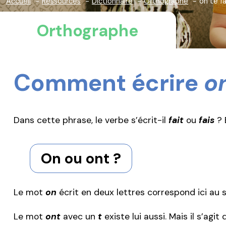
Accueil
Ressources
Dictionnaire
Orthographe
on te f
Orthographe
Comment écrire
on
Dans cette phrase, le verbe s’écrit-il
fait
ou
fais
? 
On ou ont ?
Le mot
on
écrit en deux lettres correspond ici au 
Le mot
ont
avec un
t
existe lui aussi. Mais il s’agi