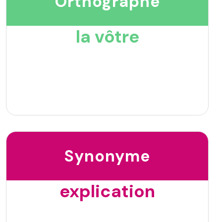
Orthographe
la vôtre
Synonyme
explication