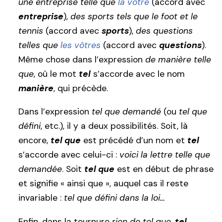
une entreprise telle que
la vôtre
(accord avec
entreprise
),
des sports tels que le foot et le
tennis
(accord avec
sports
),
des questions
telles que
les vôtres
(accord avec
questions
).
Même chose dans l’expression
de manière telle
que
, où le mot
tel
s’accorde avec le nom
manière
, qui précède.
Dans l’expression
tel que demandé
(ou
tel que
défini
, etc.), il y a deux possibilités. Soit, là
encore,
tel que
est précédé d’un nom et
tel
s’accorde avec celui-ci :
voici la lettre telle que
demandée
. Soit
tel que
est en début de phrase
et signifie « ainsi que », auquel cas il reste
invariable :
tel que défini dans la loi…
Enfin, dans la tournure
rien de tel que
,
tel