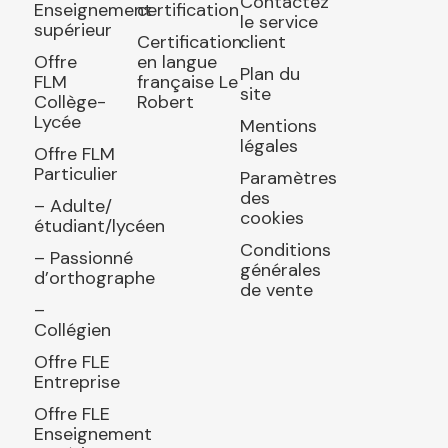
Contactez
Enseignement
certification
le service
supérieur
Certification
client
Offre
en langue
Plan du
FLM
française Le
site
Collège-
Robert
Lycée
Mentions
légales
Offre FLM
Particulier
Paramètres
des
– Adulte/
cookies
étudiant/lycéen
Conditions
– Passionné
générales
d’orthographe
de vente
–
Collégien
Offre FLE
Entreprise
Offre FLE
Enseignement