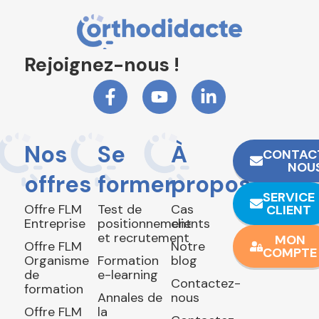
Rejoignez-nous !
Nos
Se
À
CONTAC
NOU
offres
former
propos
SERVICE
Offre FLM
Test de
Cas
CLIENT
Entreprise
positionnement
clients
et recrutement
MON
Offre FLM
Notre
COMPTE
Organisme
Formation
blog
de
e-learning
Contactez-
formation
Annales de
nous
Offre FLM
la