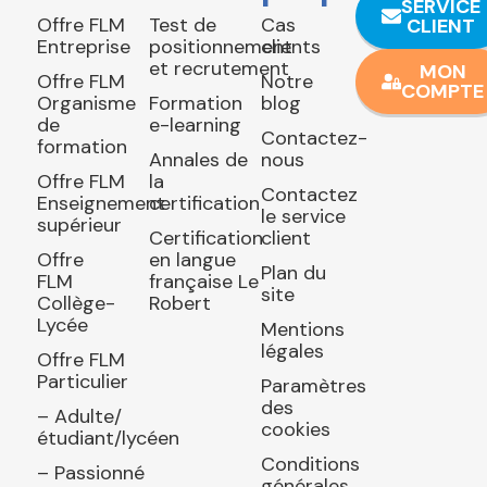
SERVICE
Offre FLM
Test de
Cas
CLIENT
Entreprise
positionnement
clients
et recrutement
MON
Offre FLM
Notre
COMPTE
Organisme
Formation
blog
de
e-learning
Contactez-
formation
Annales de
nous
Offre FLM
la
Contactez
Enseignement
certification
le service
supérieur
Certification
client
Offre
en langue
Plan du
FLM
française Le
site
Collège-
Robert
Lycée
Mentions
légales
Offre FLM
Particulier
Paramètres
des
– Adulte/
cookies
étudiant/lycéen
Conditions
– Passionné
générales