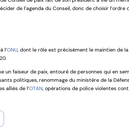
t de Conseil de paix fait de son président à vie un m
cider de l’agenda du Conseil, donc de choisir l’ordre d
à l’
ONU
, dont le rôle est précisément le maintien de la
20.
e un faiseur de paix, entouré de personnes qui en sem
posants politiques, renommage du ministère de la Défe
 alliés de l’
OTAN
, opérations de police violentes co