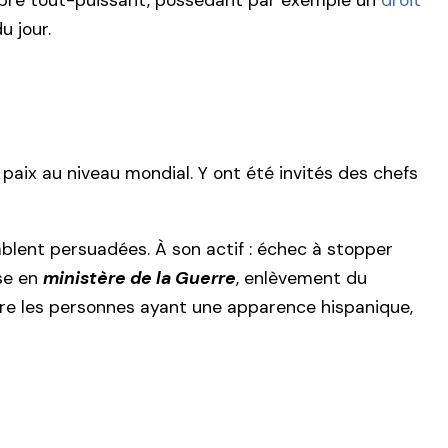
embre tout-puissant, possédant par exemple un
droit
u jour.
 paix au niveau mondial. Y ont été invités des chefs
blent persuadées. À son actif : échec à stopper
nse en
ministère de la Guerre
, enlèvement du
ntre les personnes ayant une apparence hispanique,