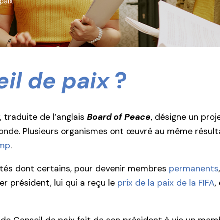
paix
il de paix
?
, traduite de l’anglais
Board of Peace
, désigne un proj
e monde. Plusieurs organismes ont œuvré au même résultat
ump
.
vités dont certains, pour devenir membres
permanents
er président, lui qui a reçu le
prix de la paix de la FIFA
,