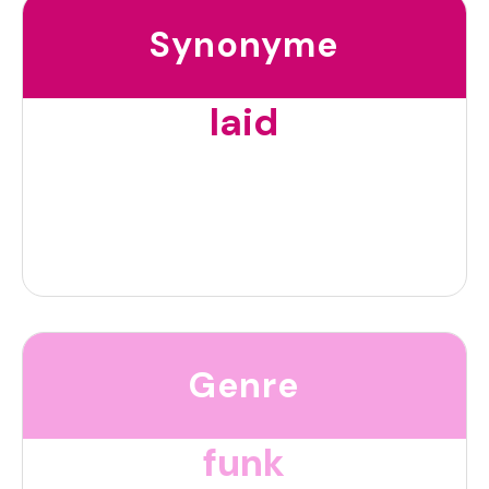
Synonyme
laid
Genre
funk