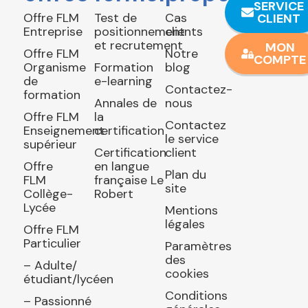
SERVICE
Offre FLM
Test de
Cas
CLIENT
Entreprise
positionnement
clients
et recrutement
MON
Offre FLM
Notre
COMPTE
Organisme
Formation
blog
de
e-learning
Contactez-
formation
Annales de
nous
Offre FLM
la
Contactez
Enseignement
certification
le service
supérieur
Certification
client
Offre
en langue
Plan du
FLM
française Le
site
Collège-
Robert
Lycée
Mentions
légales
Offre FLM
Particulier
Paramètres
des
– Adulte/
cookies
étudiant/lycéen
Conditions
– Passionné