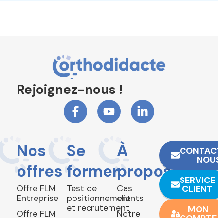
Rejoignez-nous !
Nos
Se
À
CONTAC
NOU
offres
former
propos
SERVICE
Offre FLM
Test de
Cas
CLIENT
Entreprise
positionnement
clients
et recrutement
MON
Offre FLM
Notre
COMPTE