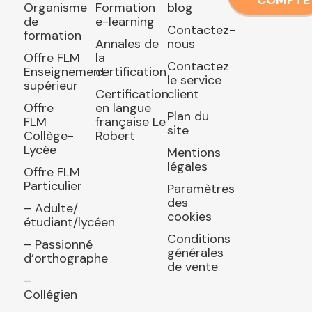
Organisme
Formation
blog
de
e-learning
Contactez-
formation
Annales de
nous
Offre FLM
la
Contactez
Enseignement
certification
le service
supérieur
Certification
client
Offre
en langue
Plan du
FLM
française Le
site
Collège-
Robert
Lycée
Mentions
légales
Offre FLM
Particulier
Paramètres
des
– Adulte/
cookies
étudiant/lycéen
Conditions
– Passionné
générales
d’orthographe
de vente
–
Collégien