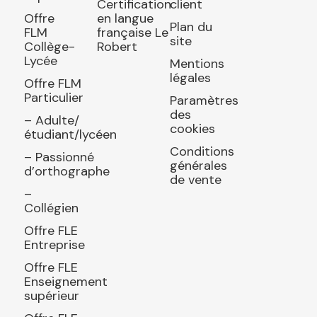
Certification
client
Offre
en langue
Plan du
FLM
française Le
site
Collège-
Robert
Lycée
Mentions
légales
Offre FLM
Particulier
Paramètres
des
– Adulte/
cookies
étudiant/lycéen
Conditions
– Passionné
générales
d’orthographe
de vente
–
Collégien
Offre FLE
Entreprise
Offre FLE
Enseignement
supérieur