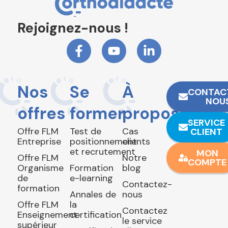
Rejoignez-nous !
Nos
Se
À
CONTAC
NOU
offres
former
propos
SERVICE
Offre FLM
Test de
Cas
CLIENT
Entreprise
positionnement
clients
et recrutement
MON
Offre FLM
Notre
COMPTE
Organisme
Formation
blog
de
e-learning
Contactez-
formation
Annales de
nous
Offre FLM
la
Contactez
Enseignement
certification
le service
supérieur