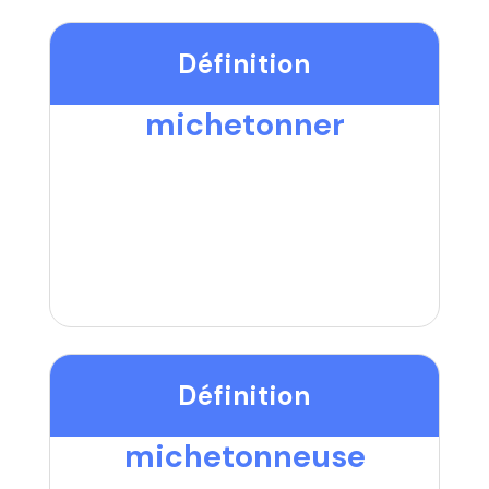
Définition
michetonner
Définition
michetonneuse