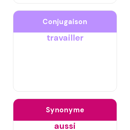
Conjugaison
travailler
Synonyme
aussi