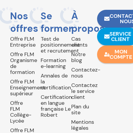
Nos
Se
À
CONTAC
NOU
offres
former
propos
SERVICE
Offre FLM
Test de
Cas
CLIENT
Entreprise
positionnement
clients
et recrutement
MON
Offre FLM
Notre
COMPTE
Organisme
Formation
blog
de
e-learning
Contactez-
formation
Annales de
nous
Offre FLM
la
Contactez
Enseignement
certification
le service
supérieur
Certification
client
Offre
en langue
Plan du
FLM
française Le
site
Collège-
Robert
Lycée
Mentions
légales
Offre FLM