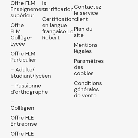
Offre FLM
la
Contactez
Enseignement
certification
le service
supérieur
Certification
client
Offre
en langue
Plan du
FLM
française Le
site
Collège-
Robert
Lycée
Mentions
légales
Offre FLM
Particulier
Paramètres
des
– Adulte/
cookies
étudiant/lycéen
Conditions
– Passionné
générales
d’orthographe
de vente
–
Collégien
Offre FLE
Entreprise
Offre FLE