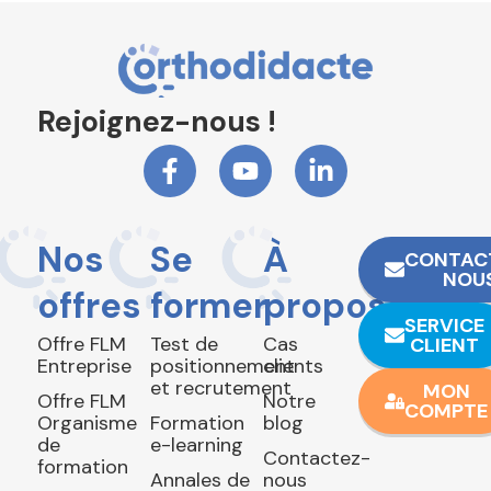
Rejoignez-nous !
Nos
Se
À
CONTAC
NOU
offres
former
propos
SERVICE
Offre FLM
Test de
Cas
CLIENT
Entreprise
positionnement
clients
et recrutement
MON
Offre FLM
Notre
COMPTE
Organisme
Formation
blog
de
e-learning
Contactez-
formation
Annales de
nous