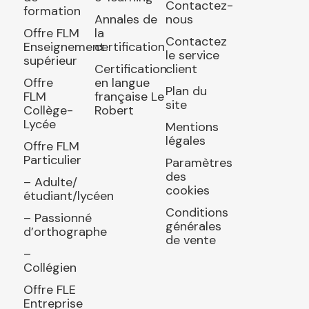
Contactez-
formation
Annales de
nous
Offre FLM
la
Contactez
Enseignement
certification
le service
supérieur
Certification
client
Offre
en langue
Plan du
FLM
française Le
site
Collège-
Robert
Lycée
Mentions
légales
Offre FLM
Particulier
Paramètres
des
– Adulte/
cookies
étudiant/lycéen
Conditions
– Passionné
générales
d’orthographe
de vente
–
Collégien
Offre FLE
Entreprise