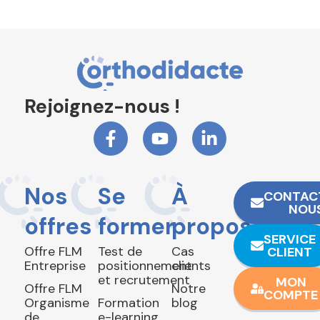
Rejoignez-nous !
Nos
Se
À
CONTAC
NOU
offres
former
propos
SERVICE
Offre FLM
Test de
Cas
CLIENT
Entreprise
positionnement
clients
et recrutement
MON
Offre FLM
Notre
COMPTE
Organisme
Formation
blog
de
e-learning